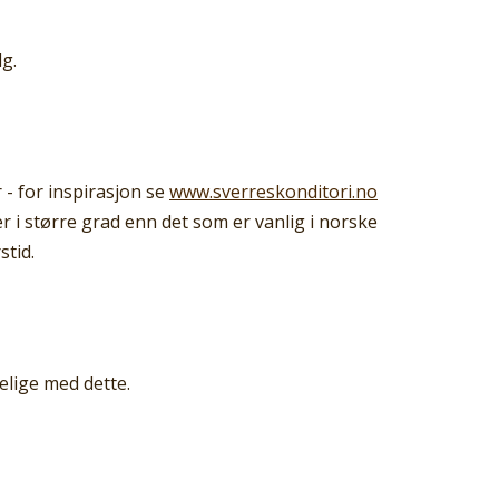
lg.
 - for inspirasjon se
www.sverreskonditori.no
 i større grad enn det som er vanlig i norske
stid.
elige med dette.