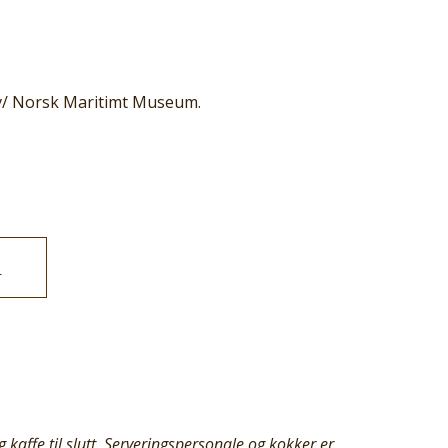
.
n v/ Norsk Maritimt Museum.
m
g kaffe til slutt. Serveringspersonale og kokker er