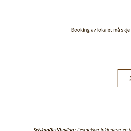
Booking av lokalet må skje
Selskap/fest/bryllup
: Festpakker inkluderer en t