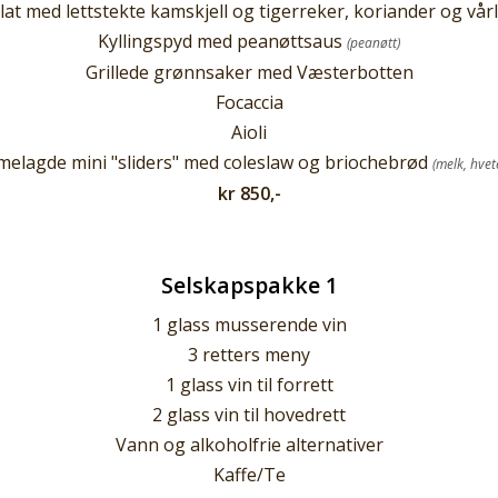
lat med lettstekte kamskjell og tigerreker, koriander og vår
Kyllingspyd med peanøttsaus
(peanøtt)
Grillede grønnsaker med Væsterbotten
Focaccia
Aioli
elagde mini "sliders" med coleslaw og briochebrød
(melk, hvet
kr 850,-
Selskapspakke 1
1 glass musserende vin
3 retters meny
1 glass vin til forrett
2 glass vin til hovedrett
Vann og alkoholfrie alternativer
Kaffe/Te