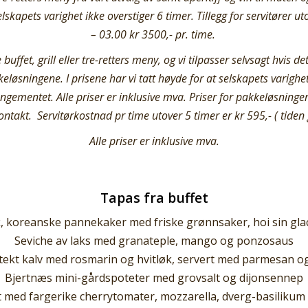
selskapets varighet ikke overstiger 6 timer. Tillegg for servitører 
– 03.00 kr 3500,- pr. time.
buffet, grill eller tre-retters meny, og vi tilpasser selvsagt hvis de
eløsningene. I prisene har vi tatt høyde for at selskapets varighet
ementet. Alle priser er inklusive mva. Priser for pakkeløsninger 
kontakt.
Servitørkostnad pr time utover 5 timer er kr 595,- ( tiden 
Alle priser er inklusive mva.
Tapas fra buffet
, koreanske pannekaker med friske grønnsaker, hoi sin gla
Seviche av laks med granateple, mango og ponzosaus
tekt kalv med rosmarin og hvitløk, servert med parmesan o
Bjertnæs mini-gårdspoteter med grovsalt og dijonsennep
 med fargerike cherrytomater, mozzarella, dverg-basilikum 