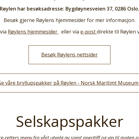
Røylen har besøksadresse: Bygdøynesveien 37, 0286 Oslo
Besøk gjerne Røylens hjemmesider for mer informasjon.
 via
Røylens hjemmesider
eller via
e-post
direkte til Røyle
Besøk Røylens nettsider
Se våre bryllupspakker på Røylen - Norsk Maritimt Museu
Selskapspakker
re-retters meny fra vårt utvalg av samt aperitiff og vin til maten o