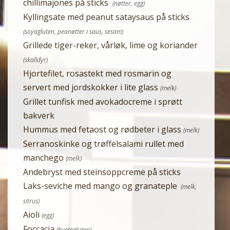
chillimajones på sticks
(nøtter, egg)
Kyllingsate med peanut sataysaus på sticks
(soyagluten, peanøtter i saus, sesam)
Grillede tiger-reker, vårløk, lime og koriander
(skalldyr)
Hjortefilet, rosastekt med rosmarin og
servert med jordskokker i lite glass
(melk)
Grillet tunfisk med avokadocreme i sprøtt
bakverk
Hummus med fetaost og rødbeter i glass
(melk)
Serranoskinke og trøffelsalami rullet med
manchego
(melk)
Andebryst med steinsoppcreme på sticks
Laks-seviche med mango og granateple
(melk,
sitrus)
Aioli
(egg)
Foccacia
(hvetegluten)