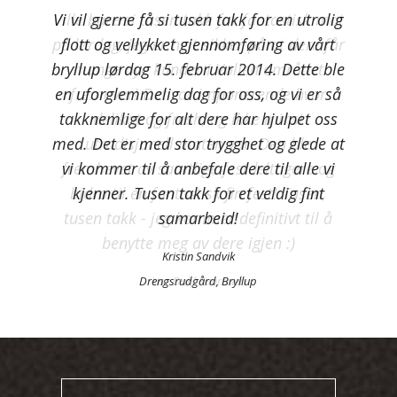
Ville bare si tusen takk for fantastisk mat
Vi vil gjerne få si tusen takk for en utrolig
på lørdag, jeg er helt sikker på at dere får
flott og vellykket gjennomføring av vårt
bryllup lørdag 15. februar 2014. Dette ble
mange nye kunder i Vollen området
en uforglemmelig dag for oss, og vi er så
fremover! Det var imponerende hvor
takknemlige for alt dere har hjulpet oss
delikat og fresh, og ikke minst
med. Det er med stor trygghet og glede at
utradisjonell maten var. Den ble
vi kommer til å anbefale dere til alle vi
fremhevet av samtlige festdeltagere og
bidro til en fantastisk fin fest! Tusen,
kjenner. Tusen takk for et veldig fint
tusen takk - jeg kommer definitivt til å
samarbeid!
benytte meg av dere igjen :)
Kristin Sandvik
Drengsrudgård, Bryllup
Lise Dahl Kaartinen